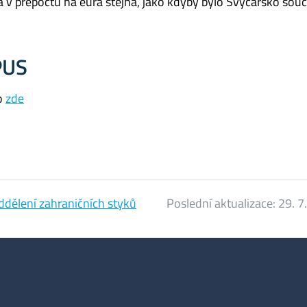
a v přepočtu na eura stejná, jako kdyby bylo Švýcarsko so
PUS
o
zde
ddělení zahraničních styků
Poslední aktualizace:
29. 7