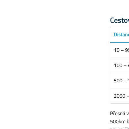
Cesto
Distan
10 – 9
100 –
500 –
2000 
Přesná v
500km bu