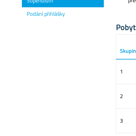
pře
Stipendium
Podání přihlášky
Pobyt
Skupi
1
2
3