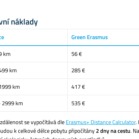
vní náklady
ce
Green Erasmus
9 km
56 €
 499 km
285 €
 1999 km
417 €
– 2999 km
535 €
zdálenost se vypočítává dle
Erasmus+ Distance Calculator
.
dou k celkové délce pobytu připočítány
2 dny na cestu
. N