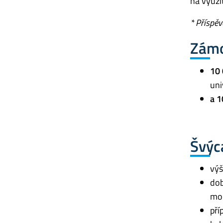
na využi
* Příspěv
Zámo
10 
uni
a 1
Švýc
výš
dob
mob
pří