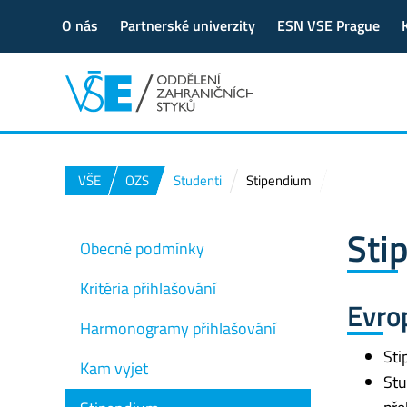
O nás
Partnerské univerzity
ESN VSE Prague
VŠE
OZS
Studenti
Stipendium
Sti
Obecné podmínky
Kritéria přihlašování
Evro
Harmonogramy přihlašování
Sti
Kam vyjet
Stu