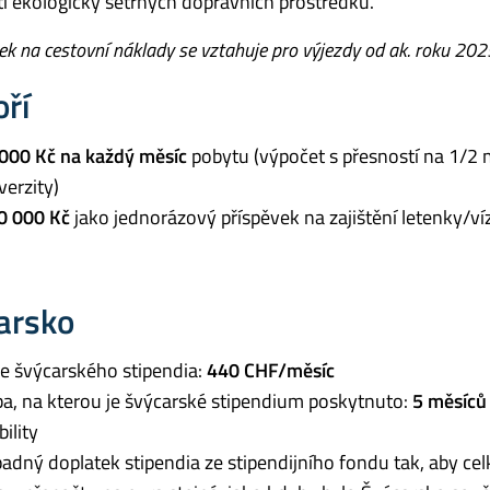
tí ekologicky šetrných dopravních prostředků.
ek na cestovní náklady se vztahuje pro výjezdy od ak. roku 20
ří
000 Kč na každý měsíc
pobytu (výpočet s přesností na 1/2
verzity)
0 000 Kč
jako jednorázový příspěvek na zajištění letenky/ví
arsko
e švýcarského stipendia:
440 CHF/měsíc
a, na kterou je švýcarské stipendium poskytnuto:
5 měsíců
ility
padný doplatek stipendia ze stipendijního fondu tak, aby ce