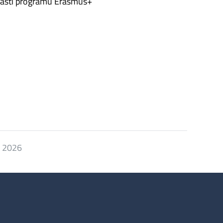
učástí programu Erasmus+
. 2026