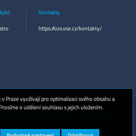
styků
Kontakty
atro
https://ozs.vse.cz/kontakty/
 Praze využívají pro optimalizaci svého obsahu a
rosíme o udělení souhlasu s jejich uložením.
sobních údajů
Přístupnost webu
Vysoký kontrast
Podrobné nastavení
Odmítnout