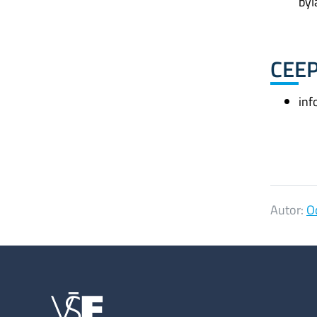
byl
CEE
inf
Autor:
O