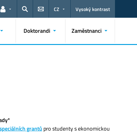
CZ
Vysoký kontrast
Odkazy pro uživatele
Hledat
Doktorandi
Zaměstnanci
lady*
speciálních grantů
pro studenty s ekonomickou