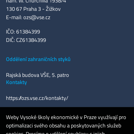
nám. W. Churchilla 1938/4
130 67 Praha 3 - Žižkov
E-mail:
ozs@vse.cz
IČO: 61384399
DIČ: CZ61384399
Oddělení zahraničních styků
Rajská budova VŠE, 5. patro
Kontakty
https://ozs.vse.cz/kontakty/
Weby Vysoké školy ekonomické v Praze využívají pro
optimalizaci svého obsahu a poskytovaných služeb
Webmaster
cookies. Prosíme o udělení souhlasu s jejich