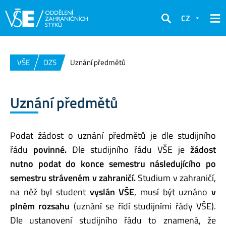
CZ
Hledat
VŠE
OZS
Uznání předmětů
Uznání předmětů
Podat žádost o uznání předmětů je dle studijního
řádu
povinné.
Dle studijního řádu VŠE je
žádost
nutno podat do konce semestru následujícího po
semestru stráveném v zahraničí.
Studium v zahraničí,
na něž byl student
vyslán VŠE
, musí být uznáno
v
plném rozsahu
(uznání se řídí studijními řády VŠE).
Dle ustanovení studijního řádu to znamená, že