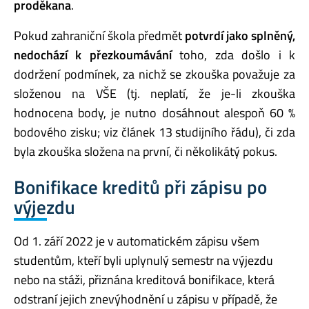
proděkana
.
Pokud zahraniční škola předmět
potvrdí jako splněný,
nedochází k přezkoumávání
toho, zda došlo i k
dodržení podmínek, za nichž se zkouška považuje za
složenou na VŠE (tj. neplatí, že je-li zkouška
hodnocena body, je nutno dosáhnout alespoň 60 %
bodového zisku; viz článek 13 studijního řádu), či zda
byla zkouška složena na první, či několikátý pokus.
Bonifikace kreditů při zápisu po
výjezdu
Od 1. září 2022 je v automatickém zápisu všem
studentům, kteří byli uplynulý semestr na výjezdu
nebo na stáži, přiznána kreditová bonifikace, která
odstraní jejich znevýhodnění u zápisu v případě, že