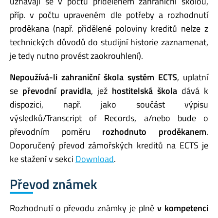
uznávají se v počtu přiděleném zahraniční školou,
příp. v počtu upraveném dle potřeby a rozhodnutí
proděkana (např. přidělené poloviny kreditů nelze z
technických důvodů do studijní historie zaznamenat,
je tedy nutno provést zaokrouhlení).
Nepoužívá-li zahraniční škola systém ECTS
, uplatní
se
převodní pravidla
, jež
hostitelská škola
dává k
dispozici, např. jako součást výpisu
výsledků/Transcript of Records, a/nebo bude o
převodním poměru
rozhodnuto proděkanem
.
Doporučený převod zámořských kreditů na ECTS je
ke stažení v sekci
Download
.
Převod známek
Rozhodnutí o převodu známky je plně
v kompetenci