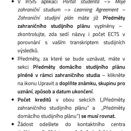
V InSIS aplikaci
Portál studenta –
> Moje
zahraniční studium –
> Learning Agreement –
Zahraniční studijní plán
máte již
Předměty
zahraničního studijního plánu
vyplněny –
zkontrolujte, zda sedí názvy i počet ECTS v
porovnání s vaším transkriptem studijních
výsledků.
Předměty, za které se bude uznávat, máte v
sekci
Předměty domácího studijního plánu
plněné v rámci zahraničního studia
– klikněte
na ikonu Upravit a
doplňte známku, skupinu pro
uznání
,
způsob a datum ukončení
.
Počet kreditů
v obou sekcích („Předměty
zahraničního studijního plánu” a „Předměty
domácího studijního plánu“)
se musí rovnat.
Žádost odešlete do kontaktního centra