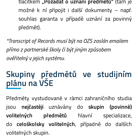
tlačítkem
„Požádat o uznání předmětů“
(tam je
možné k ní připojit i další dokumenty – např.
souhlas garanta v případě uznání za povinný
předmět).
*Transcript of Records musí být na OZS zaslán emailem
přímo z partnerské školy či být jiným způsobem
ověřitelný v jejich systému.
Skupiny předmětů ve studijním
plánu na VŠE
Předměty vystudované v rámci zahraničního studia
jsou
nejčastěji
uznávány do
skupin (povinně)
volitelných předmětů
hlavní specializace,
do
celoškolsky volitelných
, případně do dalších
volitelných skupin.