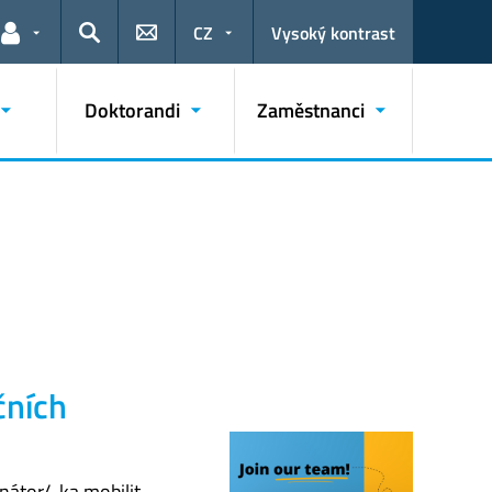
CZ
Vysoký kontrast
Odkazy pro uživatele
Hledat
Doktorandi
Zaměstnanci
čních
nátor/-ka mobilit