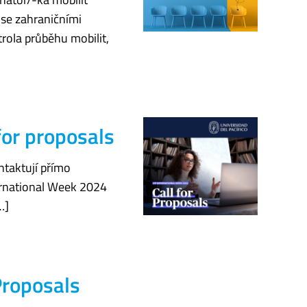
 se zahraničními
rola průběhu mobilit,
for proposals
ntaktují přímo
ternational Week 2024
…]
Proposals