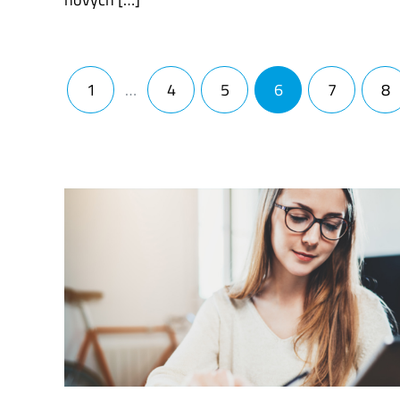
Navigace pro příspěvky
1
…
4
5
6
7
8