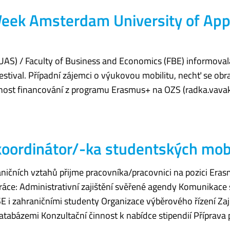
Week Amsterdam University of App
UAS) / Faculty of Business and Economics (FBE) informoval
stival. Případní zájemci o výukovou mobilitu, nechť se obra
možnost financování z programu Erasmus+ na OZS (radka.vavak
oordinátor/-ka studentských mobi
ničních vztahů přijme pracovníka/pracovnici na pozici Era
práce: Administrativní zajištění svěřené agendy Komunikace
 i zahraničními studenty Organizace výběrového řízení Zaj
atabázemi Konzultační činnost k nabídce stipendií Příprava 