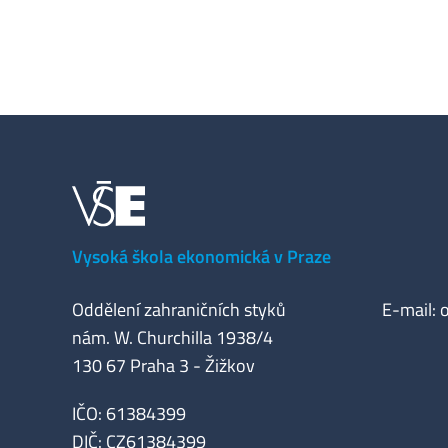
Vysoká škola ekonomická v Praze
Oddělení zahraničních styků
E-mail:
nám. W. Churchilla 1938/4
130 67 Praha 3 - Žižkov
IČO: 61384399
DIČ: CZ61384399