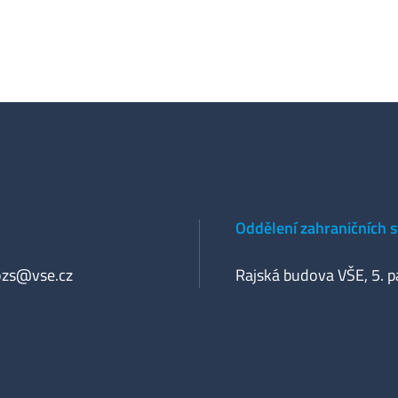
Oddělení zahraničních 
ozs@vse.cz
Rajská budova VŠE, 5. p