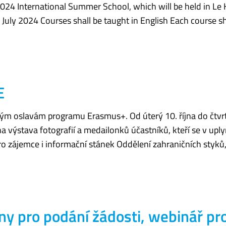
024 International Summer School, which will be held in Le 
July 2024 Courses shall be taught in English Each course sh
E
ým oslavám programu Erasmus+. Od úterý 10. října do čtvrt
 výstava fotografií a medailonků účastníků, kteří se v uply
ro zájemce i informační stánek Oddělení zahraničních styků
y pro podání žádosti, webinář pr