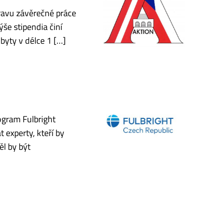
ravu závěrečné práce
še stipendia činí
byty v délce 1 […]
ogram Fulbright
experty, kteří by
ěl by být