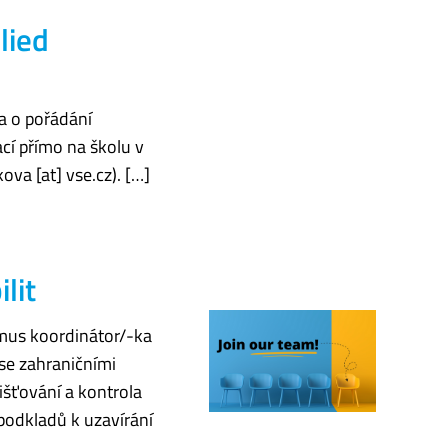
lied
a o pořádání
cí přímo na školu v
ova [at] vse.cz). […]
lit
smus koordinátor/-ka
 se zahraničními
išťování a kontrola
podkladů k uzavírání