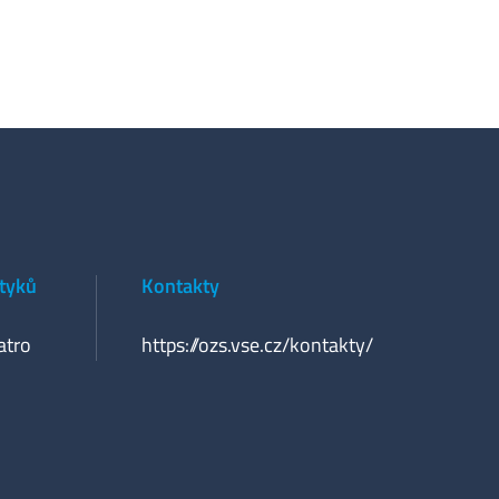
styků
Kontakty
atro
https://ozs.vse.cz/kontakty/