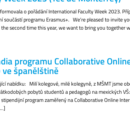
formovala o pořádání International Faculty Week 2023. Pří
není součástí programu Erasmus+. We’re pleased to invite yo
 the second time this year, we want to bring you together w
dia programu Collaborative Onlin
) ve španělštině
ící nabídku: Milí kolegové, milé kolegyně, z MŠMT jsme ob
i krátkodobých pobytů studentů a pedagogů na mexických VŠ
 stipendijní program zaměřený na Collaborative Online Inter
[…]