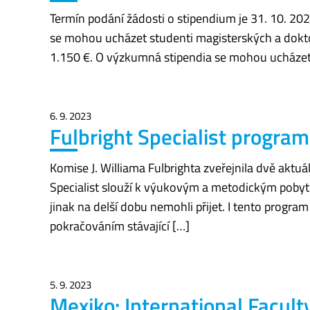
Termín podání žádosti o stipendium je 31. 10. 20
se mohou ucházet studenti magisterských a dokto
1.150 €. O výzkumná stipendia se mohou ucházet 
6. 9. 2023
Fulbright Specialist progr
Komise J. Williama Fulbrighta zveřejnila dvě akt
Specialist slouží k výukovým a metodickým pobytů
jinak na delší dobu nemohli přijet. I tento progr
pokračováním stávající […]
5. 9. 2023
Mexiko: International Facul