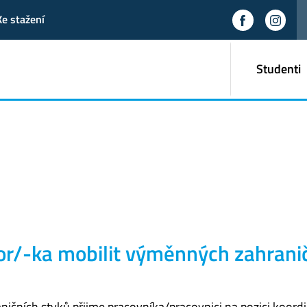
Ke stažení
Studenti
or/-ka mobilit výměnných zahrani
ičních styků přijme pracovníka/pracovnici na pozici koordi