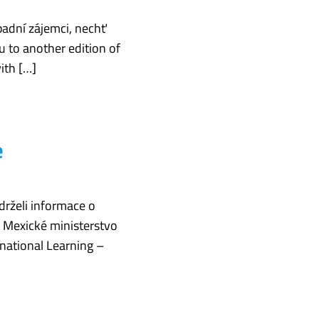
padní zájemci, nechť
u to another edition of
ith […]
e
drželi informace o
: Mexické ministerstvo
national Learning –