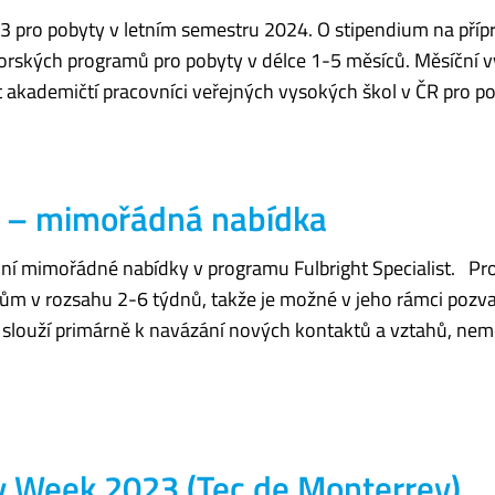
23 pro pobyty v letním semestru 2024. O stipendium na příp
rských programů pro pobyty v délce 1-5 měsíců. Měsíční vý
akademičtí pracovníci veřejných vysokých škol v ČR pro po
am – mimořádná nabídka
uální mimořádné nabídky v programu Fulbright Specialist. Pr
m v rozsahu 2-6 týdnů, takže je možné v jeho rámci pozvat 
am slouží primárně k navázání nových kontaktů a vztahů, nem
ty Week 2023 (Tec de Monterrey)