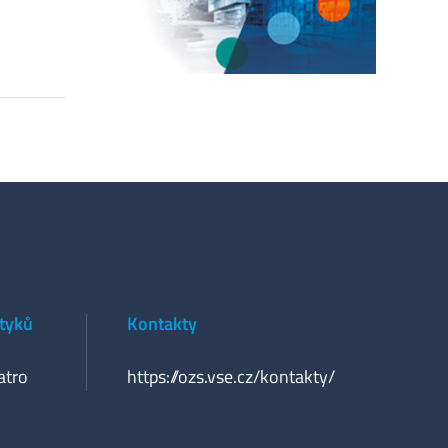
styků
Kontakty
atro
https://ozs.vse.cz/kontakty/