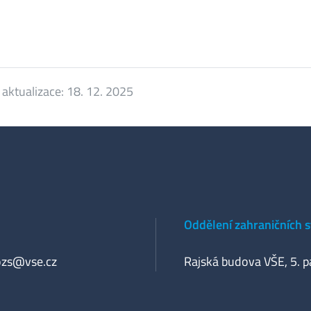
 aktualizace:
18. 12. 2025
Oddělení zahraničních 
ozs@vse.cz
Rajská budova VŠE, 5. p