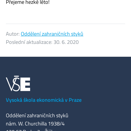
Přejeme hezké léto!
Autor:
Oddělení zahraničních styků
Poslední aktualizace:
30. 6. 2020
Vysoká škola ekonomická v Praze
Oddělení zahraničních styků
nám. W. Churchilla 1938/4