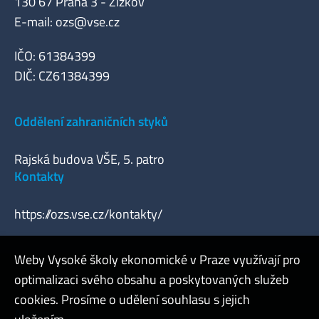
130 67 Praha 3 - Žižkov
E-mail:
ozs@vse.cz
IČO: 61384399
DIČ: CZ61384399
Oddělení zahraničních styků
Rajská budova VŠE, 5. patro
Kontakty
https://ozs.vse.cz/kontakty/
Weby Vysoké školy ekonomické v Praze využívají pro
optimalizaci svého obsahu a poskytovaných služeb
Webmaster
cookies. Prosíme o udělení souhlasu s jejich
Admin