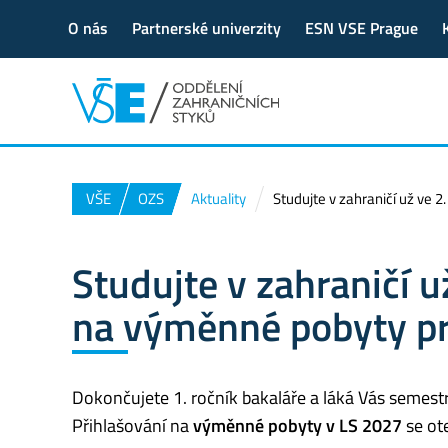
O nás
Partnerské univerzity
ESN VSE Prague
VŠE
OZS
Aktuality
Studujte v zahraničí už ve 2
Studujte v zahraničí u
na výměnné pobyty pr
Dokončujete 1. ročník bakaláře a láká Vás semestr
Přihlašování na
výměnné pobyty v LS 2027
se ot