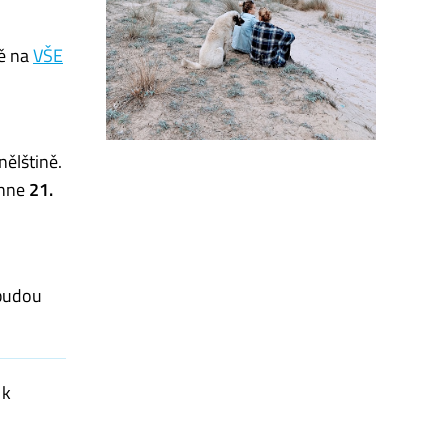
ně na
VŠE
nělštině.
ěhne
21.
 budou
 k