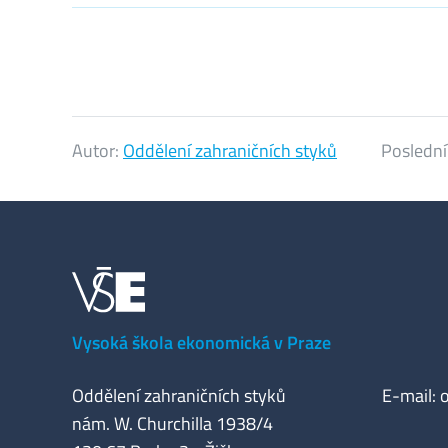
Autor:
Oddělení zahraničních styků
Poslední
Vysoká škola ekonomická v Praze
Oddělení zahraničních styků
E-mail:
nám. W. Churchilla 1938/4