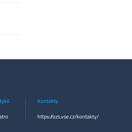
styků
Kontakty
atro
https://ozs.vse.cz/kontakty/