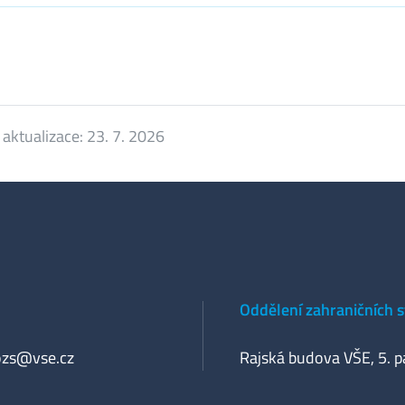
 aktualizace:
23. 7. 2026
Oddělení zahraničních 
ozs@vse.cz
Rajská budova VŠE, 5. p