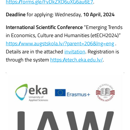
https://forms.gle/FvDkZXQ6uXG6au6E7
.
Deadline
for applying: Wednesday,
10 April, 2024
International Scientific Conference
“Emerging Trends
in Economics, Culture and Humanities (etECH2024)”
https://www.augstskola.lv/?parent=206&lng=eng
.
Details are in the attached
invitation
. Registration is
through the system
https://etech.eka.edu.lv/
.